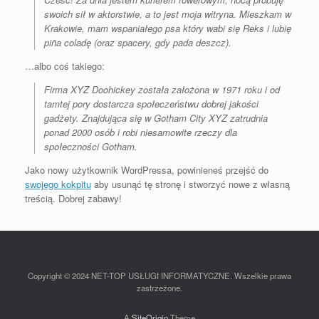
swoich sił w aktorstwie, a to jest moja witryna. Mieszkam w
Krakowie, mam wspaniałego psa który wabi się Reks i lubię
piña coladę (oraz spacery, gdy pada deszcz).
…albo coś takiego:
Firma XYZ Doohickey została założona w 1971 roku i od
tamtej pory dostarcza społeczeństwu dobrej jakości
gadżety. Znajdująca się w Gotham City XYZ zatrudnia
ponad 2000 osób i robi niesamowite rzeczy dla
społeczności Gotham.
Jako nowy użytkownik WordPressa, powinieneś przejść do
swojego kokpitu
aby usunąć tę stronę i stworzyć nowe z własną
treścią. Dobrej zabawy!
Copyright © 2024 NET-TOP USŁUGI INFORMATYCZNE. Wszelkie prawa
zastrzeżone.
A
SiteOrigin
Theme